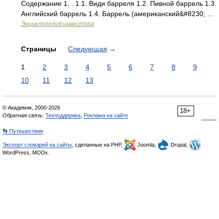
Содержание 1. . 1.1. Види барреля 1.2. Пивной баррель 1.3.
Английский баррель 1.4. Баррель (американский&#8230; …
Энциклопедия инвестора
Страницы
Следующая
→
1
2
3
4
5
6
7
8
9
10
11
12
13
© Академик, 2000-2026
18+
Обратная связь:
Техподдержка
,
Реклама на сайте
👣 Путешествия
Экспорт словарей на сайты
, сделанные на PHP,
Joomla,
Drupal,
WordPress, MODx.