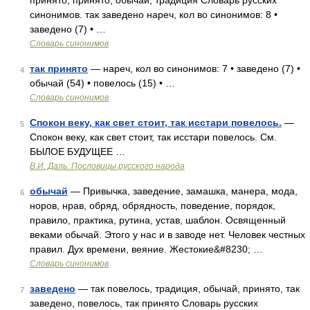
принято, принято, обычай, традиция Словарь русских
синонимов. так заведено нареч, кол во синонимов: 8 •
заведено (7) • …
Словарь синонимов
так принято
— нареч, кол во синонимов: 7 • заведено (7) •
4
обычай (54) • повелось (15) • …
Словарь синонимов
Спокон веку, как свет стоит, так исстари повелось.
—
5
Спокон веку, как свет стоит, так исстари повелось. См.
БЫЛОЕ БУДУЩЕЕ …
В.И. Даль. Пословицы русского народа
обычай
— Привычка, заведение, замашка, манера, мода,
6
норов, нрав, обряд, обрядность, поведение, порядок,
правило, практика, рутина, устав, шаблон. Освященный
веками обычай. Этого у нас и в заводе нет. Человек честных
правил. Дух времени, веяние. Жестокие&#8230; …
Словарь синонимов
заведено
— так повелось, традиция, обычай, принято, так
7
заведено, повелось, так принято Словарь русских