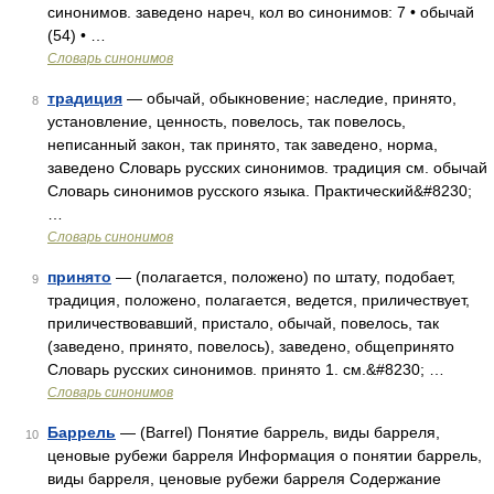
синонимов. заведено нареч, кол во синонимов: 7 • обычай
(54) • …
Словарь синонимов
традиция
— обычай, обыкновение; наследие, принято,
8
установление, ценность, повелось, так повелось,
неписанный закон, так принято, так заведено, норма,
заведено Словарь русских синонимов. традиция см. обычай
Словарь синонимов русского языка. Практический&#8230;
…
Словарь синонимов
принято
— (полагается, положено) по штату, подобает,
9
традиция, положено, полагается, ведется, приличествует,
приличествовавший, пристало, обычай, повелось, так
(заведено, принято, повелось), заведено, общепринято
Словарь русских синонимов. принято 1. см.&#8230; …
Словарь синонимов
Баррель
— (Barrel) Понятие баррель, виды барреля,
10
ценовые рубежи барреля Информация о понятии баррель,
виды барреля, ценовые рубежи барреля Содержание